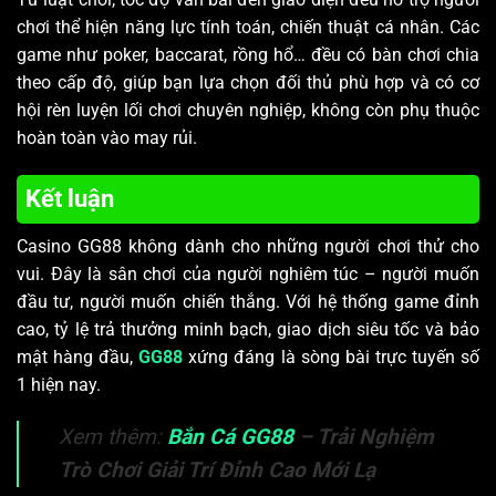
chơi thể hiện năng lực tính toán, chiến thuật cá nhân. Các
game như poker, baccarat, rồng hổ… đều có bàn chơi chia
theo cấp độ, giúp bạn lựa chọn đối thủ phù hợp và có cơ
hội rèn luyện lối chơi chuyên nghiệp, không còn phụ thuộc
hoàn toàn vào may rủi.
Kết luận
Casino GG88
không dành cho những người chơi thử cho
vui. Đây là sân chơi của người nghiêm túc – người muốn
đầu tư, người muốn chiến thắng. Với hệ thống game đỉnh
cao, tỷ lệ trả thưởng minh bạch, giao dịch siêu tốc và bảo
mật hàng đầu,
GG88
xứng đáng là sòng bài trực tuyến số
1 hiện nay.
Xem thêm:
Bắn Cá GG88
– Trải Nghiệm
Trò Chơi Giải Trí Đỉnh Cao Mới Lạ