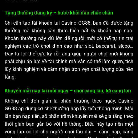
Tặng thưởng đăng ký – bước khởi đầu chắc chắn
Chỉ cần tạo tài khoản tại
Casino GG88
, bạn đã được tặng
thưởng mà không cần thực hiện bất kỳ khoản nạp nào.
Khoản thưởng này đủ lớn để người mới có thể tự tin trải
nghiệm các trò chơi đỉnh cao như slot, baccarat, sicbo…
Đây là lợi thế cực kỳ rõ ràng giúp người chơi mới không
phải chịu áp lực về tài chính mà vẫn có thể làm quen, tích
lũy kinh nghiệm và cảm nhận trọn vẹn chất lượng của nền
tảng.
Khuyến mãi nạp lại mỗi ngày – chơi càng lâu, lời càng lớn
Không chỉ đơn giản là phần thưởng theo ngày,
Casino
GG88
áp dụng cơ chế thưởng nạp lũy tiến thông minh. Mỗi
lần bạn nạp tiền, số phần trăm khuyến mãi sẽ gia tăng theo
thời gian bạn gắn bó với hệ thống. Điều này tạo nên một
vòng lặp có lợi cho người chơi lâu dài – càng nạp, càng