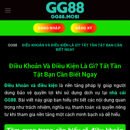
Bỏ
qua
nội
dung
ĐĂNG NHẬP
ĐĂNG KÝ
GG88
-
ĐIỀU KHOẢN VÀ ĐIỀU KIỆN LÀ GÌ? TẤT TẦN TẬT BẠN CẦN
BIẾT NGAY
Điều Khoản Và Điều Kiện Là Gì? Tất Tần
Tật Bạn Cần Biết Ngay
Điều khoản và điều kiện
là nền tảng pháp lý giúp người
dùng bảo vệ quyền lợi khi sử dụng dịch vụ tại
nhà cái
GG88
. Bài viết này giúp bạn hiểu chi tiết các nội dung quan
trọng như trách nhiệm, nghĩa vụ, thanh toán và quyền riêng
tư khi tham gia nền tảng một cách minh bạch và dễ hiểu.