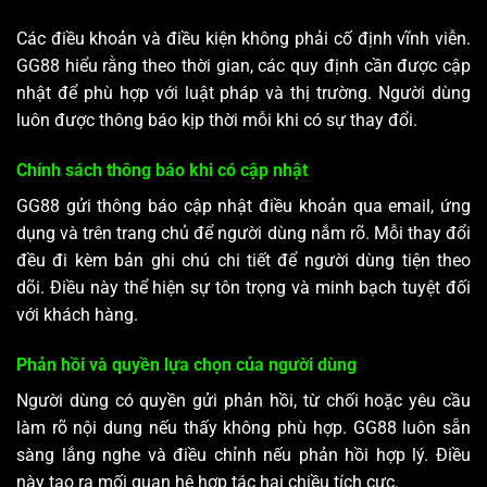
Các
điều khoản và điều kiện
không phải cố định vĩnh viễn.
GG88 hiểu rằng theo thời gian, các quy định cần được cập
nhật để phù hợp với luật pháp và thị trường. Người dùng
luôn được thông báo kịp thời mỗi khi có sự thay đổi.
Chính sách thông báo khi có cập nhật
GG88 gửi thông báo cập nhật điều khoản qua email, ứng
dụng và trên trang chủ để người dùng nắm rõ. Mỗi thay đổi
đều đi kèm bản ghi chú chi tiết để người dùng tiện theo
dõi. Điều này thể hiện sự tôn trọng và minh bạch tuyệt đối
với khách hàng.
Phản hồi và quyền lựa chọn của người dùng
Người dùng có quyền gửi phản hồi, từ chối hoặc yêu cầu
làm rõ nội dung nếu thấy không phù hợp. GG88 luôn sẵn
sàng lắng nghe và điều chỉnh nếu phản hồi hợp lý. Điều
này tạo ra mối quan hệ hợp tác hai chiều tích cực.