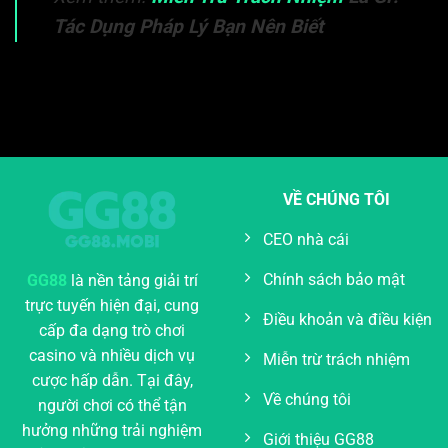
Tác Dụng Pháp Lý Bạn Nên Biết
VỀ CHÚNG TÔI
CEO nhà cái
Chính sách bảo mật
GG88
là nền tảng giải trí
trực tuyến hiện đại, cung
Điều khoản và điều kiện
cấp đa dạng trò chơi
casino và nhiều dịch vụ
Miễn trừ trách nhiệm
cược hấp dẫn. Tại đây,
Về chúng tôi
người chơi có thể tận
hưởng những trải nghiệm
Giới thiệu GG88