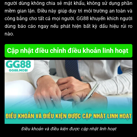
người dùng không chia sẻ mật khẩu, không sử dụng phần
mềm gian lận. Điều này giúp duy trì môi trường an toàn và
công bằng cho tất cả mọi người. GG88 khuyến khích người
dùng báo cáo ngay nếu phát hiện bất kỳ dấu hiệu rủi ro
nào.
Cập nhật điều chỉnh điều khoản linh hoạt
Điều khoản và điều kiện được cập nhật linh hoạt