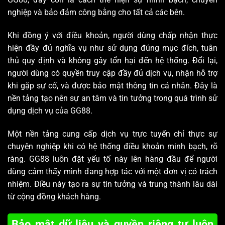
nghiệp và bảo đảm công bằng cho tất cả các bên.
Khi đồng ý với điều khoản, người dùng chấp nhận thực
hiện đầy đủ nghĩa vụ như sử dụng đúng mục đích, tuân
thủ quy định và không gây tổn hại đến hệ thống. Đổi lại,
người dùng có quyền truy cập đầy đủ dịch vụ, nhận hỗ trợ
khi gặp sự cố, và được bảo mật thông tin cá nhân. Đây là
nền tảng tạo nên sự an tâm và tin tưởng trong quá trình sử
dụng dịch vụ của GG88.
Một nền tảng cung cấp dịch vụ trực tuyến chỉ thực sự
chuyên nghiệp khi có hệ thống điều khoản minh bạch, rõ
ràng. GG88 luôn đặt yếu tố này lên hàng đầu để người
dùng cảm thấy mình đang hợp tác với một đơn vị có trách
nhiệm. Điều này tạo ra sự tin tưởng và trung thành lâu dài
từ cộng đồng khách hàng.
Bảo mật dữ liệu và quyền riêng tư luôn