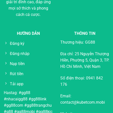
giải trí đỉnh cao, đáp ứng
mọi sở thích và phong
cách cá cược.
HƯỚNG DẪN
THÔNG TIN
Thương hiệu: GG88
Đăng ký
Đăng nhập
Địa chỉ: 25 Nguyễn Thượng
Hiền, Phường 5, Quận 3, TP.
Nạp tiền
Hồ Chí Minh, Việt Nam
Rút tiền
Số điện thoại: 0941 842
Tải app
176
Hastag: #gg88
Email:
#nhacaigg88 #gg88link
contact@kubetcom.mobi
#gg88com #gg88trangchu
#g88 #gg88mobi #gg88kjc