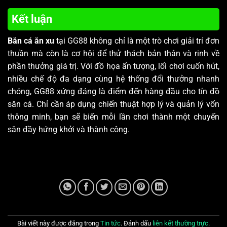
Kết luận
Bắn cá ăn xu
tại GG88 không chỉ là một trò chơi giải trí đơn
thuần mà còn là cơ hội để thử thách bản thân và rinh về
phần thưởng giá trị. Với đồ họa ấn tượng, lối chơi cuốn hút,
nhiều chế độ đa dạng cùng hệ thống đổi thưởng nhanh
chóng, GG88 xứng đáng là điểm đến hàng đầu cho tín đồ
săn cá. Chỉ cần áp dụng chiến thuật hợp lý và quản lý vốn
thông minh, bạn sẽ biến mỗi lần chơi thành một chuyến
săn đầy hứng khởi và thành công.
Bài viết này được đăng trong
Tin tức
. Đánh dấu
liên kết thường trực
.