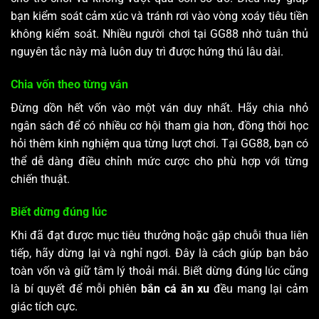
bạn kiểm soát cảm xúc và tránh rơi vào vòng xoáy tiêu tiền
không kiểm soát. Nhiều người chơi tại GG88 nhờ tuân thủ
nguyên tắc này mà luôn duy trì được hứng thú lâu dài.
Chia vốn theo từng ván
Đừng dồn hết vốn vào một ván duy nhất. Hãy chia nhỏ
ngân sách để có nhiều cơ hội tham gia hơn, đồng thời học
hỏi thêm kinh nghiệm qua từng lượt chơi. Tại GG88, bạn có
thể dễ dàng điều chỉnh mức cược cho phù hợp với từng
chiến thuật.
Biết dừng đúng lúc
Khi đã đạt được mục tiêu thưởng hoặc gặp chuỗi thua liên
tiếp, hãy dừng lại và nghỉ ngơi. Đây là cách giúp bạn bảo
toàn vốn và giữ tâm lý thoải mái. Biết dừng đúng lúc cũng
là bí quyết để mỗi phiên
bắn cá ăn xu
đều mang lại cảm
giác tích cực.