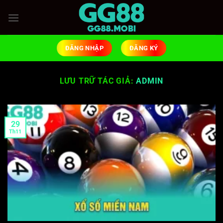
Bỏ
qua
nội
dung
ĐĂNG NHẬP
ĐĂNG KÝ
LƯU TRỮ TÁC GIẢ:
ADMIN
29
Th11