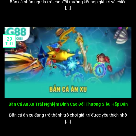
Bắn cá nhân ngư là trò chơi đổi thưởng kết hợp giải trí và chiến
[...]
29
Th11
Bắn Cá Ăn Xu Trải Nghiệm Đỉnh Cao Đổi Thưởng Siêu Hấp Dẫn
Bắn cá ăn xu đang trở thành trò chơi giải trí được yêu thích nhờ
[...]