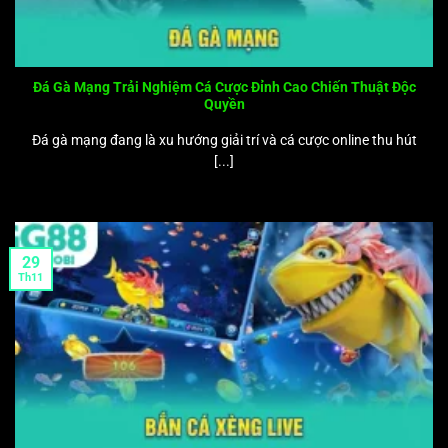
Đá Gà Mạng Trải Nghiệm Cá Cược Đỉnh Cao Chiến Thuật Độc
Quyền
Đá gà mạng đang là xu hướng giải trí và cá cược online thu hút
[...]
29
Th11