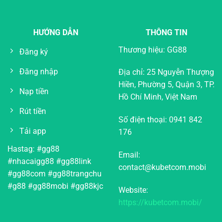
HƯỚNG DẪN
THÔNG TIN
Thương hiệu: GG88
Đăng ký
Đăng nhập
Địa chỉ: 25 Nguyễn Thượng
Hiền, Phường 5, Quận 3, TP.
Nạp tiền
Hồ Chí Minh, Việt Nam
Rút tiền
Số điện thoại: 0941 842
Tải app
176
Hastag: #gg88
Email:
#nhacaigg88 #gg88link
contact@kubetcom.mobi
#gg88com #gg88trangchu
#g88 #gg88mobi #gg88kjc
Website:
https://kubetcom.mobi/