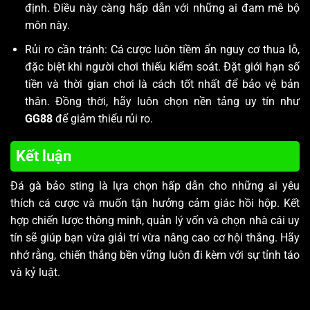
định. Điều này càng hấp dẫn với những ai đam mê bộ
môn này.
Rủi ro cần tránh: Cá cược luôn tiềm ẩn nguy cơ thua lỗ,
đặc biệt khi người chơi thiếu kiểm soát. Đặt giới hạn số
tiền và thời gian chơi là cách tốt nhất để bảo vệ bản
thân. Đồng thời, hãy luôn chọn nền tảng uy tín như
GG88
để giảm thiểu rủi ro.
Kết luận
Đá gà bảo sting là lựa chọn hấp dẫn cho những ai yêu
thích cá cược và muốn tận hưởng cảm giác hồi hộp. Kết
hợp chiến lược thông minh, quản lý vốn và chọn nhà cái uy
tín sẽ giúp bạn vừa giải trí vừa nâng cao cơ hội thắng. Hãy
nhớ rằng, chiến thắng bền vững luôn đi kèm với sự tỉnh táo
và kỷ luật.