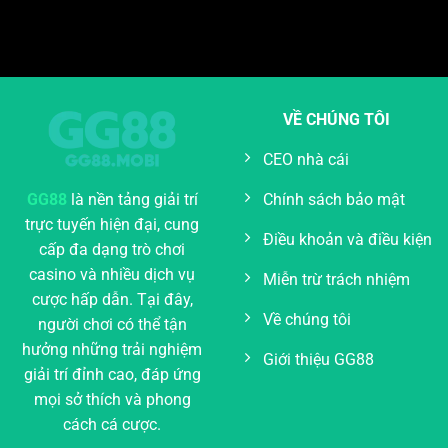
VỀ CHÚNG TÔI
CEO nhà cái
Chính sách bảo mật
GG88
là nền tảng giải trí
trực tuyến hiện đại, cung
Điều khoản và điều kiện
cấp đa dạng trò chơi
casino và nhiều dịch vụ
Miễn trừ trách nhiệm
cược hấp dẫn. Tại đây,
Về chúng tôi
người chơi có thể tận
hưởng những trải nghiệm
Giới thiệu GG88
giải trí đỉnh cao, đáp ứng
mọi sở thích và phong
cách cá cược.