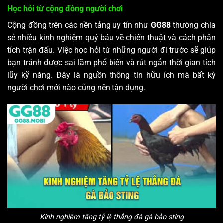
Học hỏi từ cộng đồng người chơi
Cộng đồng trên các nền tảng uy tín như
GG88
thường chia
sẻ nhiều kinh nghiệm quý báu về chiến thuật và cách phân
tích trận đấu. Việc học hỏi từ những người đi trước sẽ giúp
bạn tránh được sai lầm phổ biến và rút ngắn thời gian tích
lũy kỹ năng. Đây là nguồn thông tin hữu ích mà bất kỳ
người chơi mới nào cũng nên tận dụng.
Kinh nghiệm tăng tỷ lệ thắng đá gà bảo sting